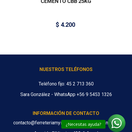
CEMENTO CBB 25KG
$
4.200
NUESTROS TELÉFONOS
Teléfono fijo: 45 2 713 360
Sara González - WhatsApp +56 9 5453 1326
INFORMACIÓN DE CONTACTO
contacto@ferreteriamys.cl ventas@ferreteriamys.cl
¿Necesitas ayuda?