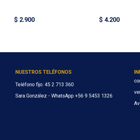
$
2.900
$
4.200
NUESTROS TELÉFONOS
I
co
Teléfono fijo: 45 2 713 360
ve
Sara González - WhatsApp +56 9 5453 1326
Av