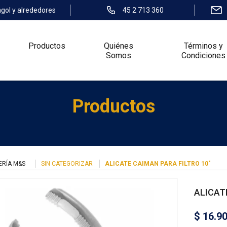
ngol y alrededores
45 2 713 360
Productos
Quiénes
Términos y
Somos
Condiciones
Productos
ERÍA M&S
SIN CATEGORIZAR
ALICATE CAIMAN PARA FILTRO 10″
ALICAT
$
16.9