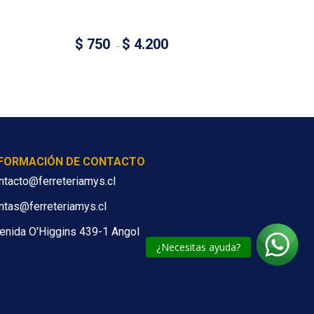
$
750
$
4.200
–
NFORMACIÓN DE CONTACTO
ntacto@ferreteriamys.cl
ntas@ferreteriamys.cl
enida O'Higgins 439-1 Angol
¿Necesitas ayuda?