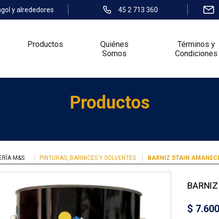
ngol y alrededores
45 2 713 360
Productos
Quiénes
Términos y
Somos
Condiciones
Productos
ERÍA M&S
PINTURAS, BARNICES Y SOLVENTES
BARNIZ STAIN AMANECE
BARNIZ
$
7.60