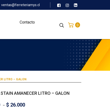
ventas@ferreteriamys.cl
Contacto
0
R LITRO – GALON
 STAIN AMANECER LITRO – GALON
0
–
$
26.000