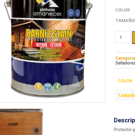
COLOR
TAMAÑO
Categorí
Selladore
COLOR
TAMAÑ
Descrip
Protector 