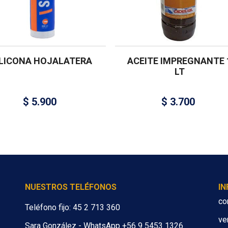
ILICONA HOJALATERA
ACEITE IMPREGNANTE 
LT
$
5.900
$
3.700
NUESTROS TELÉFONOS
I
co
Teléfono fijo: 45 2 713 360
ve
Sara González - WhatsApp +56 9 5453 1326