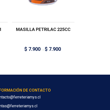
1
MASILLA PETRILAC 225CC
$
7.900
$
7.900
–
NFORMACIÓN DE CONTACTO
ntacto@ferreteriamys.cl
ntas@ferreteriamys.cl