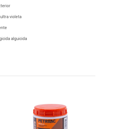
xterior
ultra violeta
ente
icida alguicida