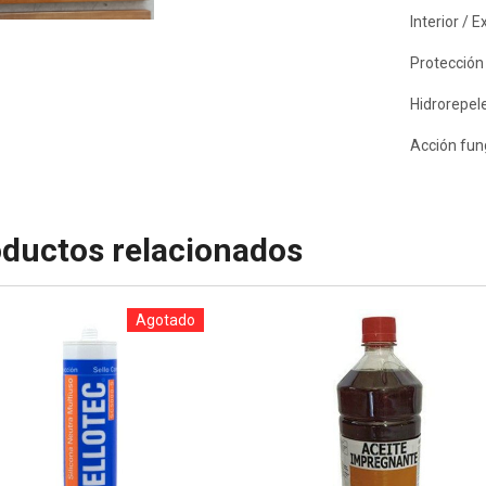
Interior / E
Protección 
Hidrorepel
Acción fung
ductos relacionados
Agotado