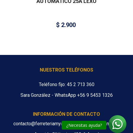
AUTOMÁTICO 25A LEXO
$
2.900
NUESTROS TELÉFONOS
Teléfono fijo: 45 2 713 360
Sara González - WhatsApp +56 9 5453 1326
INFORMACIÓN DE CONTACTO
contacto@ferreteriamys.cl ventas@ferreteriamys.cl
¿Necesitas ayuda?