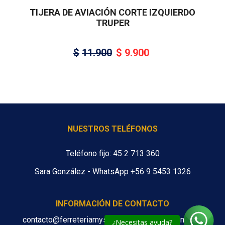
TIJERA DE AVIACIÓN CORTE IZQUIERDO
TRUPER
$
11.900
$
9.900
NUESTROS TELÉFONOS
Teléfono fijo: 45 2 713 360
Sara González - WhatsApp +56 9 5453 1326
INFORMACIÓN DE CONTACTO
contacto@ferreteriamys.cl ventas@ferreteriamys.cl
¿Necesitas ayuda?