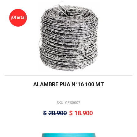
¡Oferta!
ALAMBRE PUA N°16 100 MT
SKU: CES0007
$
20.900
$
18.900