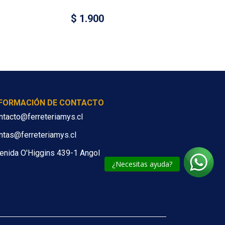
$
1.900
NFORMACIÓN DE CONTACTO
ntacto@ferreteriamys.cl
ntas@ferreteriamys.cl
enida O'Higgins 439-1 Angol
¿Necesitas ayuda?