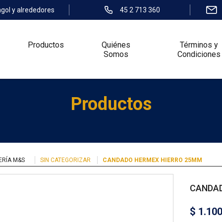
ngol y alrededores
45 2 713 360
Productos
Quiénes
Términos y
Somos
Condiciones
Productos
ERÍA M&S
SIN CATEGORIZAR
CANDADO HERMEX HIERRO 25MM
CANDAD
$
1.10