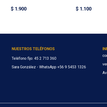
$
1.900
$
1.100
NUESTROS TELÉFONOS
I
co
Teléfono fijo: 45 2 713 360
ve
Sara González - WhatsApp +56 9 5453 1326
Av