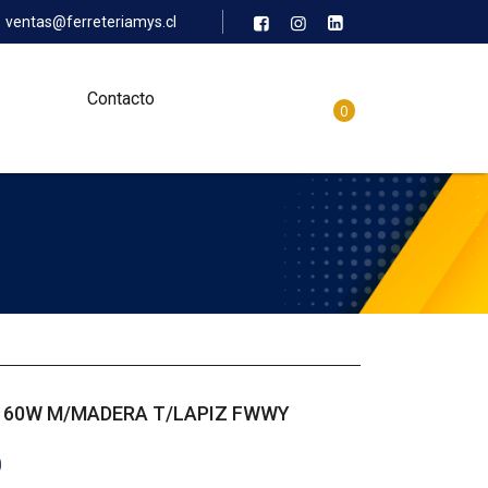
ventas@ferreteriamys.cl
Contacto
0
 60W M/MADERA T/LAPIZ FWWY
0