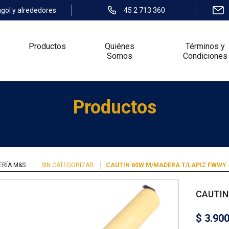
ngol y alrededores
45 2 713 360
Productos
Quiénes
Términos y
Somos
Condiciones
Productos
ERÍA M&S
SIN CATEGORIZAR
CAUTIN 60W M/MADERA T/LAPIZ FWWY
CAUTIN
$
3.90