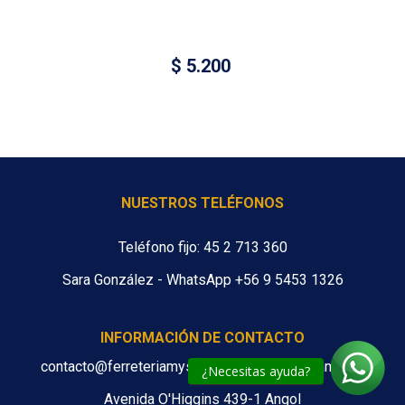
$
5.200
NUESTROS TELÉFONOS
Teléfono fijo: 45 2 713 360
Sara González - WhatsApp +56 9 5453 1326
INFORMACIÓN DE CONTACTO
contacto@ferreteriamys.cl ventas@ferreteriamys.cl
¿Necesitas ayuda?
Avenida O'Higgins 439-1 Angol