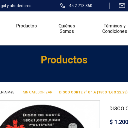
ngol y alrededores
45 2 713 360
Productos
Quiénes
Términos y
Somos
Condiciones
Productos
ERÍA M&S
SIN CATEGORIZAR
DISCO CORTE 7″ X 1.6 (180 X 1,6 X 22.23
DISCO C
$
1.20