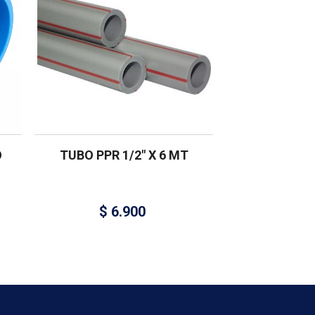
O
TUBO PPR 1/2″ X 6 MT
$
6.900