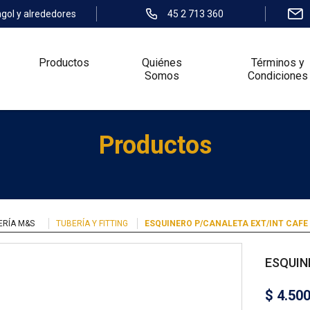
ngol y alrededores
45 2 713 360
Productos
Quiénes
Términos y
Somos
Condiciones
Productos
ERÍA M&S
TUBERÍA Y FITTING
ESQUINERO P/CANALETA EXT/INT CAFE
ESQUIN
$
4.50