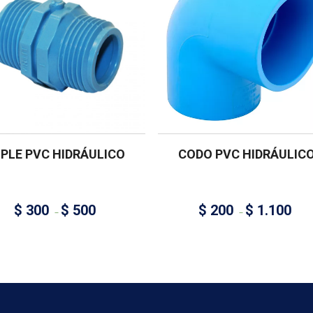
IPLE PVC HIDRÁULICO
CODO PVC HIDRÁULIC
$
300
$
500
$
200
$
1.100
–
–