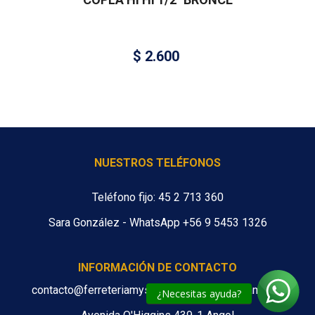
$
2.600
NUESTROS TELÉFONOS
Teléfono fijo: 45 2 713 360
Sara González - WhatsApp +56 9 5453 1326
INFORMACIÓN DE CONTACTO
contacto@ferreteriamys.cl ventas@ferreteriamys.cl
¿Necesitas ayuda?