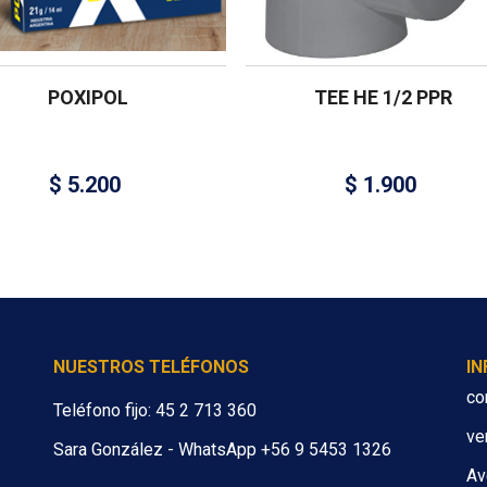
POXIPOL
TEE HE 1/2 PPR
$
5.200
$
1.900
NUESTROS TELÉFONOS
I
co
Teléfono fijo: 45 2 713 360
ve
Sara González - WhatsApp +56 9 5453 1326
Av