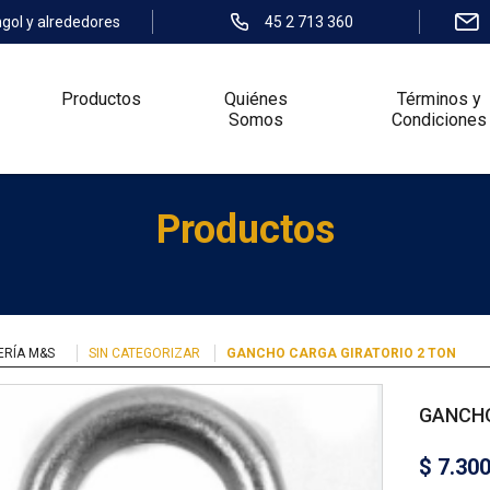
ngol y alrededores
45 2 713 360
Productos
Quiénes
Términos y
Somos
Condiciones
Productos
ERÍA M&S
SIN CATEGORIZAR
GANCHO CARGA GIRATORIO 2 TON
GANCHO
$
7.30