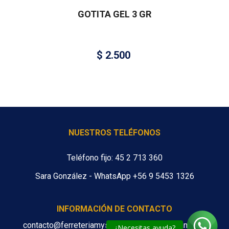
GOTITA GEL 3 GR
$
2.500
NUESTROS TELÉFONOS
Teléfono fijo: 45 2 713 360
Sara González - WhatsApp +56 9 5453 1326
INFORMACIÓN DE CONTACTO
contacto@ferreteriamys.cl ventas@ferreteriamys.cl
¿Necesitas ayuda?